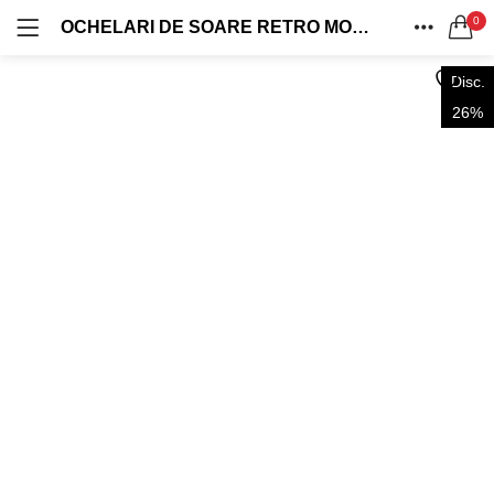
0
OCHELARI DE SOARE RETRO MODEL ROUND JOHN LENNON RAMĂ NEAGRĂ MATĂ / LENTILĂ MOV DEGRADE UV400 OVD521
LOG IN
REGISTRU
ACASA
Disc.
CAUTA IN:
CATEGORII
26%
CONT
OFERTE 1+1
OVERSIZED
DISTRIBUIE
0 produse
124 produse
Ține-mă minte
VINTAGE
AVIATOR
0 produse
40 produse
Ai uitat parola?
CASUAL
WAYFARER