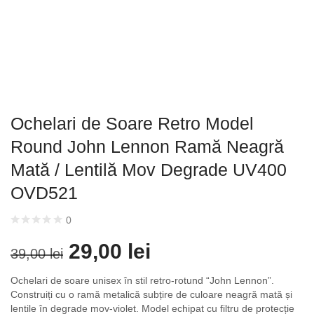
0 produse
31 produse
RETRO
SHIELD
Ochelari de Soare Retro Model
54 produse
127 produse
Round John Lennon Ramă Neagră
Mată / Lentilă Mov Degrade UV400
OVD521
0
29,00
lei
39,00
lei
Ochelari de soare unisex în stil retro-rotund “John Lennon”.
Construiți cu o ramă metalică subțire de culoare neagră mată și
lentile în degrade mov-violet. Model echipat cu filtru de protecție