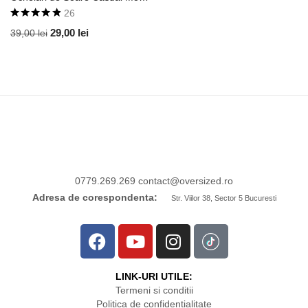
26
Evaluat la
29,00
lei
39,00
lei
4.85
din 5
0779.269.269
contact
@oversized.ro
Adresa de corespondenta:
Str. Viilor 38, Sector 5 Bucuresti
LINK-URI UTILE:
Termeni si conditii
Politica de confidentialitate