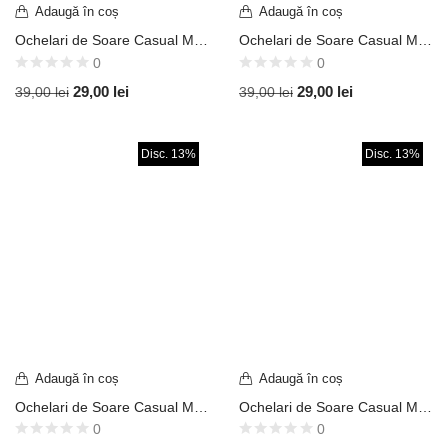
Adaugă în coș
Adaugă în coș
Ochelari de Soare Casual Model Aviator Clasic Ramă Argintie / Lentilă Fumurie UV400 OVD419
Ochelari de Soare Casual Model Aviator Clasic Ramă Aurie / Lentilă Oglindă Albastră UV400 OVD410
0
0
29,00
lei
29,00
lei
39,00
lei
39,00
lei
Disc. 13%
Disc. 13%
Adaugă în coș
Adaugă în coș
Ochelari de Soare Casual Model Aviator Geometric Ramă Aurie / Lentilă Fumurie UV400 OVDB120
Ochelari de Soare Casual Model Aviator Pilot Ramă Aurie / Lentilă Fumurie UV400 OVDB103
0
0