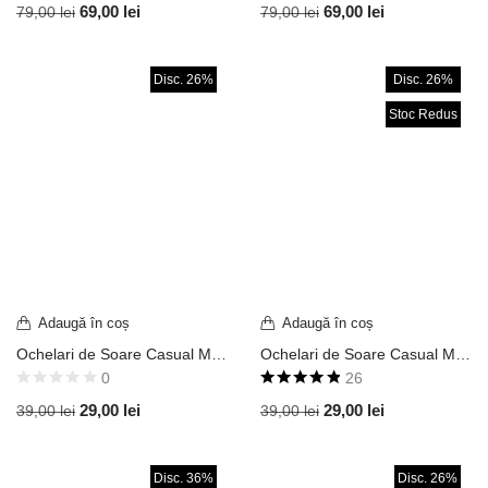
69,00
lei
69,00
lei
79,00
lei
79,00
lei
Disc. 26%
Disc. 26%
Stoc Redus
Adaugă în coș
Adaugă în coș
Ochelari de Soare Casual Model Aviator Pilot Ramă Aurie / Lentilă Oglindă Roz-Verde UV400 OVD417
Ochelari de Soare Casual Model Classic Aviator Ramă Neagră Mată / Lentilă Fumurie UV400 OVD146
0
26
Evaluat la
29,00
lei
29,00
lei
39,00
lei
39,00
lei
4.85
din 5
Disc. 36%
Disc. 26%