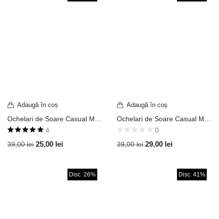
Adaugă în coș
Adaugă în coș
Ochelari de Soare Casual Model Classic Aviator Stil Top Gun Ramă Argintie / Lentilă Galbenă UV400 OVD416
Ochelari de Soare Casual Model Classic Aviator Stil Top Gun Ramă Aurie / Lentilă Maro Degrade UV400 OVD414
4
0
Evaluat la
25,00
lei
29,00
lei
39,00
lei
39,00
lei
5.00
din 5
Disc. 26%
Disc. 41%