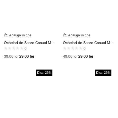
Adaugă în coș
Adaugă în coș
Ochelari de Soare Casual Model Classic Aviator Stil Top Gun Ramă Aurie / Lentilă Oglindă Albastră UV400 OVD413
Ochelari de Soare Casual Model Classic Aviator Stil Top Gun Ramă Aurie / Lentilă Oglindă Curcubeu UV400 OVD587
0
0
29,00
lei
29,00
lei
39,00
lei
49,00
lei
Disc. 26%
Disc. 26%