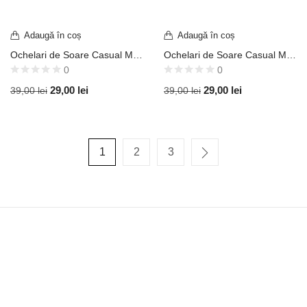
Adaugă în coș
Adaugă în coș
Ochelari de Soare Casual Model Classic Aviator Stil Top Gun Ramă Aurie / Lentilă Oglindă Galbenă UV400 OVD421
Ochelari de Soare Casual Model Classic Aviator Stil Top Gun Ramă Aurie / Lentilă Oglindă Verde UV400 OVD415
0
0
29,00
lei
29,00
lei
39,00
lei
39,00
lei
1
2
3