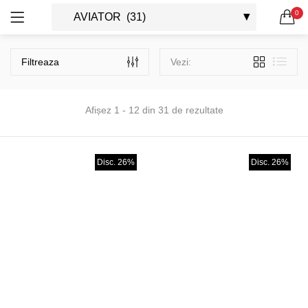
0
OFERTE 1+1
OVERSIZED
LOG IN
REGISTRU
0 produse
124 produse
CAUTA IN:
Filtreaza
Vezi:
VINTAGE
AVIATOR
0 produse
40 produse
Afișez 1 - 12 din 31 de rezultate
CASUAL
WAYFARER
0 produse
31 produse
Ține-mă minte
Disc. 26%
Disc. 26%
RETRO
SHIELD
54 produse
127 produse
Ai uitat parola?