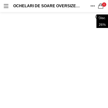
0
OCHELARI DE SOARE OVERSIZED MODEL FLAT TOP SHIELD RAMĂ MARO TRANSPARENT / LENTILĂ MARO DEGRADE UV400 OVD548
OFERTE 1+1
OVERSIZED
LOG IN
REGISTRU
ACASA
0 produse
124 produse
Disc.
CAUTA IN:
CATEGORII
26%
VINTAGE
AVIATOR
CONT
0 produse
40 produse
DISTRIBUIE
CASUAL
WAYFARER
0 produse
31 produse
Ține-mă minte
RETRO
SHIELD
54 produse
127 produse
Ai uitat parola?