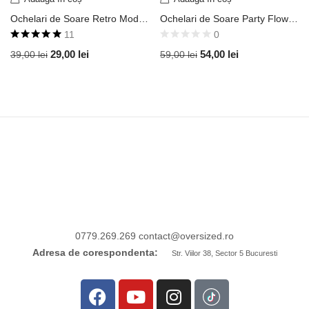
Ochelari de Soare Retro Model Round John Lennon Ramă Aurie / Lentilă Oglindă Albastră UV400 OVD228
Ochelari de Soare Party Flower Oval Ramă Neagră Lucioasă / Lentilă Neagră UV400 OVDB150
11
0
Evaluat la
29,00
lei
54,00
lei
39,00
lei
59,00
lei
4.91
din 5
0779.269.269
contact
@oversized.ro
Adresa de corespondenta:
Str. Viilor 38, Sector 5 Bucuresti