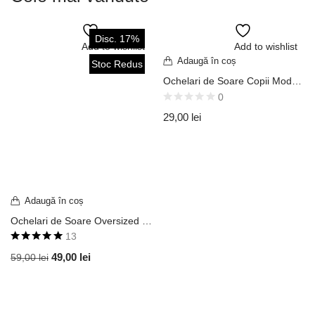
Disc. 17%
Add to wishlist
Add to wishlist
Adaugă în coș
Stoc Redus
Ochelari de Soare Copii Model Aviator Top Gun Ramă Neagră / Lentilă Oglindă Argintie UV400 OVD447
0
29,00
lei
Adaugă în coș
Ochelari de Soare Oversized Model Flat Top Shield Ramă Gri Translucidă / Lentilă Gri Degrade UV400 OVD119
13
Evaluat la
49,00
lei
59,00
lei
5.00
din 5