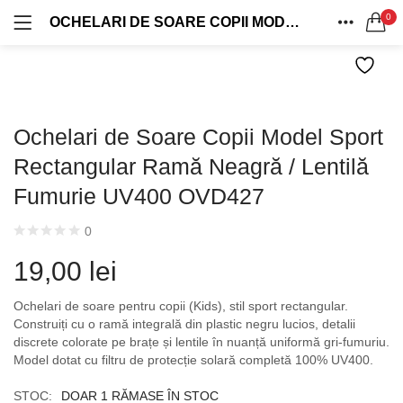
0
OCHELARI DE SOARE COPII MODEL SPORT RECTANGULAR RAMĂ NEAGRĂ / LENTILĂ FUMURIE UV400 OVD427
OFERTE 1+1
OVERSIZED
LOG IN
REGISTRU
ACASA
0 produse
124 produse
CAUTA IN:
CATEGORII
VINTAGE
AVIATOR
CONT
0 produse
40 produse
Ochelari de Soare Copii Model Sport
DISTRIBUIE
Rectangular Ramă Neagră / Lentilă
CASUAL
WAYFARER
0 produse
31 produse
Fumurie UV400 OVD427
Ține-mă minte
RETRO
SHIELD
0
54 produse
127 produse
19,00
lei
Ai uitat parola?
Ochelari de soare pentru copii (Kids), stil sport rectangular.
Construiți cu o ramă integrală din plastic negru lucios, detalii
discrete colorate pe brațe și lentile în nuanță uniformă gri-fumuriu.
Model dotat cu filtru de protecție solară completă 100% UV400.
STOC:
DOAR 1 RĂMASE ÎN STOC