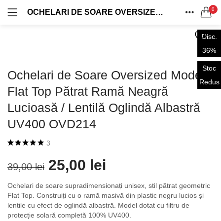
0
OCHELARI DE SOARE OVERSIZED MODEL FLAT TOP PĂTRAT RAMĂ NEAGRĂ LUCIOASĂ / LENTILĂ OGLINDĂ ALBASTRĂ UV400 OVD214
OFERTE 1+1
OVERSIZED
LOG IN
REGISTRU
ACASA
0 produse
131 produse
Disc.
CAUTA IN:
CATEGORII
36%
VINTAGE
AVIATOR
CONT
0 produse
61 produse
Stoc
Ochelari de Soare Oversized Model
DISTRIBUIE
Redus
Flat Top Pătrat Ramă Neagră
CASUAL
WAYFARER
0 produse
31 produse
Lucioasă / Lentilă Oglindă Albastră
Ține-mă minte
UV400 OVD214
RETRO
SHIELD
64 produse
134 produse
3
Evaluat la
3
5.00
din 5 pe
25,00
lei
Ai uitat parola?
39,00
lei
baza a
evaluări
de la clienți
Ochelari de soare supradimensionați unisex, stil pătrat geometric
Flat Top. Construiți cu o ramă masivă din plastic negru lucios și
lentile cu efect de oglindă albastră. Model dotat cu filtru de
protecție solară completă 100% UV400.