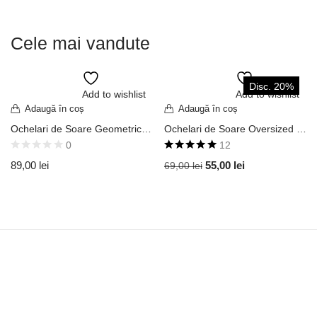
Cele mai vandute
Disc. 20%
Add to wishlist
Add to wishlist
Adaugă în coș
Adaugă în coș
Stoc Redus
Ochelari de Soare Geometric Square Aviator Ramă Metalică Aurie / Lentilă Neagră Fumurie UV400 OVDB108
Ochelari de Soare Oversized Model Square Aviator Shield Ramă Neagră / Lentilă Mov Degrade UV400 OVD181
0
12
Evaluat la
89,00
lei
55,00
lei
69,00
lei
5.00
din 5