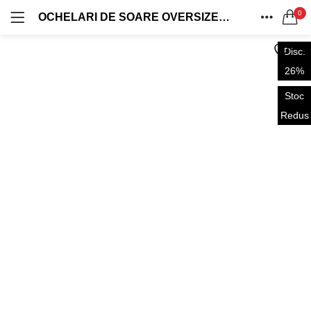
0
OCHELARI DE SOARE OVERSIZED MODEL FLAT TOP PĂTRAT RAMĂ NEAGRĂ MATĂ / LENTILĂ MOV DEGRADE UV400 OVD129
OFERTE 1+1
OVERSIZED
LOG IN
REGISTRU
ACASA
0 produse
131 produse
Disc.
CAUTA IN:
CATEGORII
26%
VINTAGE
AVIATOR
CONT
0 produse
61 produse
Stoc
DISTRIBUIE
Redus
CASUAL
WAYFARER
0 produse
31 produse
Ține-mă minte
RETRO
SHIELD
64 produse
134 produse
Ai uitat parola?