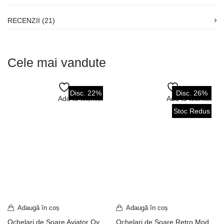
RECENZII (21)
Cele mai vandute
Disc. 22%
Disc. 26%
Add to wishlist
Add to wishlist
Stoc Redus
Adaugă în coș
Adaugă în coș
Ochelari de Soare Aviator Oversized Ramă Maro Mat / Lentilă Verde-Galbenă UV400 OVDB177
Ochelari de Soare Retro Model Rectangular Slim Y2K Glam Ramă Albă-Auriu / Lentilă Fumurie UV400 OVD124