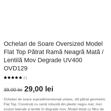
Ochelari de Soare Oversized Model
Flat Top Pătrat Ramă Neagră Mată /
Lentilă Mov Degrade UV400
OVD129
21
Evaluat la
21
4.86
din 5 pe
29,00
lei
39,00
lei
baza a
de
evaluări de la
clienți
Ochelari de soare supradimensionați unisex, stil pătrat geometric
Flat Top. Construiți cu ramă robustă din plastic negru mat, mici
scuturi laterale și lentile în degrade mov. Model dotat cu filtru de