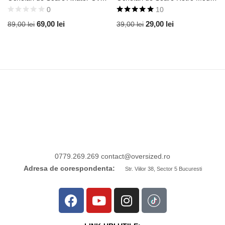
0
10
Evaluat la
69,00
lei
29,00
lei
89,00
lei
39,00
lei
5.00
din 5
0779.269.269
contact
@oversized.ro
Adresa de corespondenta:
Str. Viilor 38, Sector 5 Bucuresti