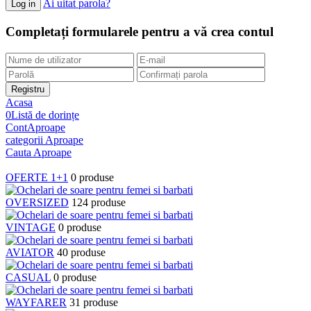
Ai uitat parola?
Completați formularele pentru a vă crea contul
Acasa
0
Listă de dorințe
Cont
Aproape
categorii
Aproape
Cauta
Aproape
OFERTE 1+1
0 produse
OVERSIZED
124 produse
VINTAGE
0 produse
AVIATOR
40 produse
CASUAL
0 produse
WAYFARER
31 produse