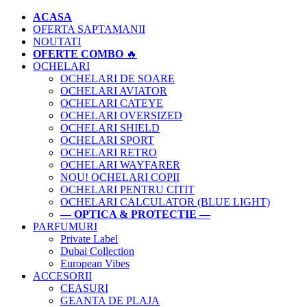
ACASA
OFERTA SAPTAMANII
NOUTATI
OFERTE COMBO
🔥
OCHELARI
OCHELARI DE SOARE
OCHELARI AVIATOR
OCHELARI CATEYE
OCHELARI OVERSIZED
OCHELARI SHIELD
OCHELARI SPORT
OCHELARI RETRO
OCHELARI WAYFARER
NOU! OCHELARI COPII
OCHELARI PENTRU CITIT
OCHELARI CALCULATOR (BLUE LIGHT)
— OPTICA & PROTECTIE —
PARFUMURI
Private Label
Dubai Collection
European Vibes
ACCESORII
CEASURI
GEANTA DE PLAJA