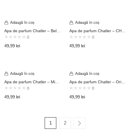
Adaugă în coș
Adaugă în coș
Apa de parfum Chatler – Bella Che Woman 100 ml – Inspirat din Lanc. La Vie Est Belle
Apa de parfum Chatler – CH Veron Hero For Men 100 ml – Inspirat din V. Eros Homme
0
0
49,99
lei
49,99
lei
Adaugă în coș
Adaugă în coș
Apa de parfum Chatler – Mission Fragrance Brilliance Route 450 100 ml – Inspirat din M.F.K. Baccarat Rouge 540
Apa de parfum Chatler – Original Candygirl 100 ml – Inspirat din J.P.G Scandal
0
0
49,99
lei
49,99
lei
1
2