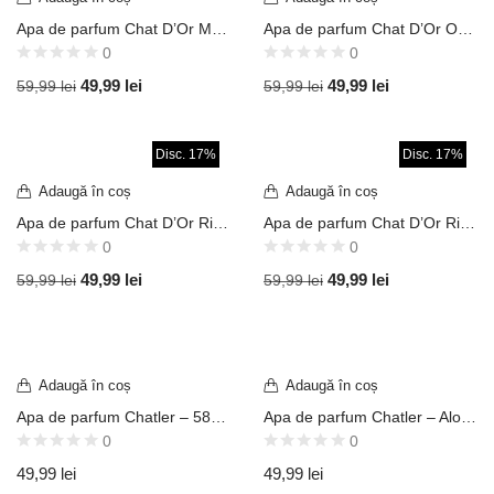
Apa de parfum Chat D’Or Mariners For Men 100 ml – inspirat din Jean Paul Gaiultier Le Male
Apa de parfum Chat D’Or Opyah Black 100 ml – inspirat din Ysl Opium Black
0
0
49,99
lei
49,99
lei
59,99
lei
59,99
lei
Disc. 17%
Disc. 17%
Adaugă în coș
Adaugă în coș
Apa de parfum Chat D’Or Rich Lady 100 ml – Inspirat din P.R. – Lady Million
Apa de parfum Chat D’Or Rich Men 100 ml – inspirat din P.R. 1 Million
0
0
49,99
lei
49,99
lei
59,99
lei
59,99
lei
Adaugă în coș
Adaugă în coș
Apa de parfum Chatler – 585 Gold Classic Men 100 ml – Inspirat din P.R. 1 Million
Apa de parfum Chatler – Aloha Woman 100 ml – Inspirat din Thierry Mug. Alien
0
0
49,99
lei
49,99
lei