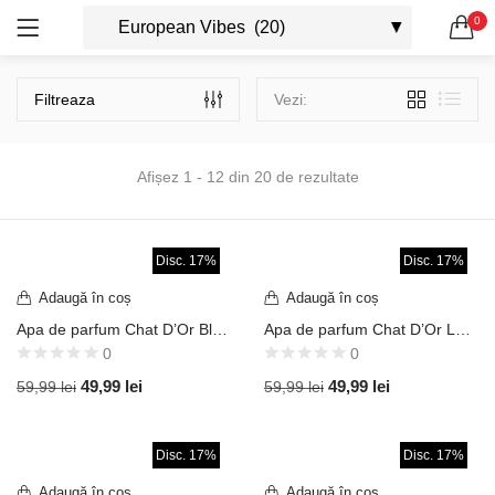
0
OFERTE 1+1
OVERSIZED
LOG IN
REGISTRU
0 produse
124 produse
CAUTA IN:
Filtreaza
Vezi:
VINTAGE
AVIATOR
0 produse
40 produse
Afișez 1 - 12 din 20 de rezultate
CASUAL
WAYFARER
0 produse
31 produse
Ține-mă minte
Disc. 17%
Disc. 17%
RETRO
SHIELD
Adaugă în coș
Adaugă în coș
54 produse
127 produse
Apa de parfum Chat D’Or Black Men 100 ml – inspirat din P.R. Black Xs
Apa de parfum Chat D’Or La Bella Rosa 100 ml – inspirat din Lanc. La Vie Est Belle
0
0
Ai uitat parola?
49,99
lei
49,99
lei
59,99
lei
59,99
lei
Disc. 17%
Disc. 17%
Adaugă în coș
Adaugă în coș