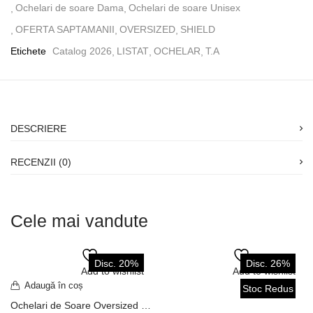
Ochelari de soare Dama
Ochelari de soare Unisex
OFERTA SAPTAMANII
OVERSIZED
SHIELD
Etichete
Catalog 2026
LISTAT
OCHELAR
T.A
DESCRIERE
RECENZII (0)
Cele mai vandute
Disc. 20%
Disc. 26%
Add to wishlist
Add to wishlist
Adaugă în coș
Stoc Redus
Stoc Redus
Ochelari de Soare Oversized Model Square Aviator Shield Ramă Neagră / Lentilă Mov Degrade UV400 OVD181