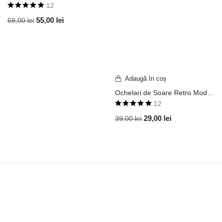
12
Evaluat la
55,00
lei
69,00
lei
5.00
din 5
Adaugă în coș
Ochelari de Soare Retro Model Round Pantos Ramă Neagră Mată cu Auriu / Lentilă Mov Degrade UV400 OVD147
12
Evaluat la
29,00
lei
39,00
lei
5.00
din 5