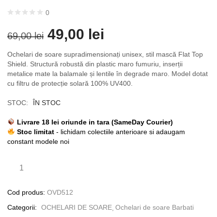
0
49,00
lei
69,00
lei
Ochelari de soare supradimensionați unisex, stil mască Flat Top
Shield. Structură robustă din plastic maro fumuriu, inserții
metalice mate la balamale și lentile în degrade maro. Model dotat
cu filtru de protecție solară 100% UV400.
STOC:
ÎN STOC
Livrare 18 lei oriunde in tara (SameDay Courier)
Stoc limitat
- lichidam colectiile anterioare si adaugam
constant modele noi
Cod produs:
OVD512
Categorii:
OCHELARI DE SOARE
Ochelari de soare Barbati