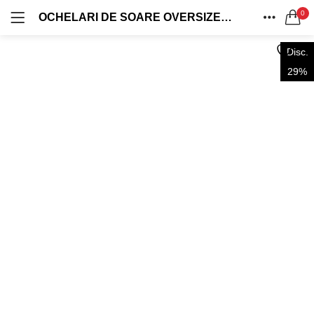
0
OCHELARI DE SOARE OVERSIZED MODEL FLAT TOP SHIELD STIL KARDASHIAN RAMĂ MARO TRANSLUCIDĂ / LENTILĂ MARO DEGRADE UV400 OVD512
OFERTE 1+1
OVERSIZED
LOG IN
REGISTRU
ACASA
0 produse
124 produse
Disc.
CAUTA IN:
CATEGORII
29%
VINTAGE
AVIATOR
CONT
0 produse
40 produse
DISTRIBUIE
CASUAL
WAYFARER
0 produse
31 produse
Ține-mă minte
Ai uitat parola?
RETRO
SHIELD
54 produse
127 produse